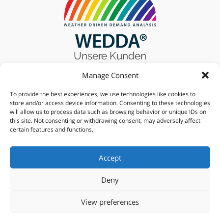
Unsere Kunden
Manage Consent
To provide the best experiences, we use technologies like cookies to
Finden Sie uns auf
store and/or access device information. Consenting to these technologies
will allow us to process data such as browsing behavior or unique IDs on
this site. Not consenting or withdrawing consent, may adversely affect
certain features and functions.
Finde uns auf
Accept
Deny
View preferences
Impressum
© 2026 JOANNEUM RESEARCH